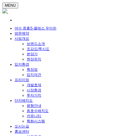
MENU
여수 중흥S-클래스 우미린
방문예약
사업개요
브랜드소개
조감도/투시도
분양가
현장위치
입지환경
특장점
입지여건
프리미엄
개발호재
시장환경
투자가치
단지배치도
평형안내
동호수배치도
커뮤니티
특화시스템
오시는길
홍보센터